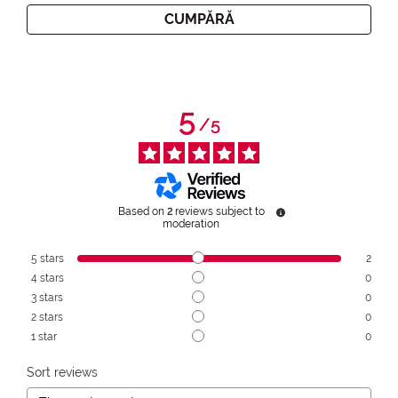
CUMPĂRĂ
5
/
5
Based on
2
reviews subject to
moderation
5
stars
2
4
stars
0
3
stars
0
2
stars
0
1
star
0
Sort reviews