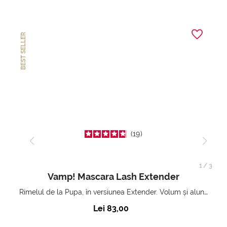
BEST SELLER
19
1
/
3
Vamp! Mascara Lash Extender
Rimelul de la Pupa, în versiunea Extender. Volum și alungire 3D. Gene amplificate și ridicate la infinit.
Lei 83,00