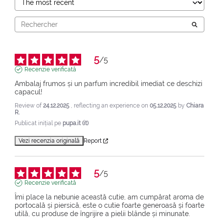
5
/
5
Recenzie verificată
Ambalaj frumos și un parfum incredibil imediat ce deschizi 
capacul!
Review of
24.12.2025
, reflecting an experience on
05.12.2025
by
Chiara
R.
Publicat inițial pe
pupa.it (it)
Vezi recenzia originală
Report
5
/
5
Recenzie verificată
Îmi place la nebunie această cutie, am cumpărat aroma de 
portocală și piersică, este o cutie foarte generoasă și foarte 
utilă, cu produse de îngrijire a pielii blânde și minunate.