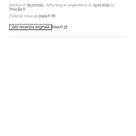
Review of
29.10.2025
, reflecting an experience on
19.10.2025
by
Priscilla P.
Publicat inițial pe
pupa.fr (fr)
Vezi recenzia originală
Report
1
Home
Casete Și Idei De Cadou
Seturi De Wellness
Happy Box