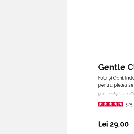
Gentle C
Față și Ochi. Înd
pentru pielea sen
50 ml / 1.69 fl oz /
2T
5
/
5
Lei 29,00