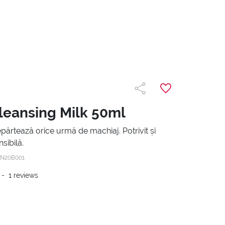
leansing Milk 50ml
epărtează orice urmă de machiaj. Potrivit și
sibilă.
1N20B001
-
1
reviews