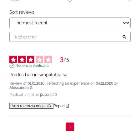
Sort reviews
3
/
5
Recenzie verificată
Produs bun în simplitatea sa
Review of
01.01.2026
, reflecting an experience on
04.12.2025
by
Alessandra G.
Publicat inițial pe
pupa.it (it)
Vezi recenzia originală
Report
1