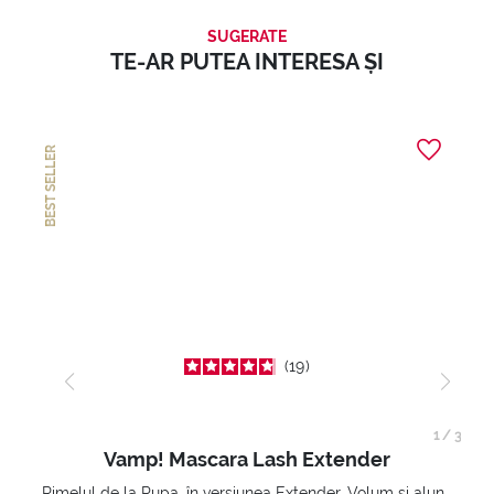
SUGERATE
TE-AR PUTEA INTERESA ȘI
BEST SELLER
19
1
/
3
Vamp! Mascara Lash Extender
Rimelul de la Pupa, în versiunea Extender. Volum și alungire 3D. Gene amplificate și ridicate la infinit.