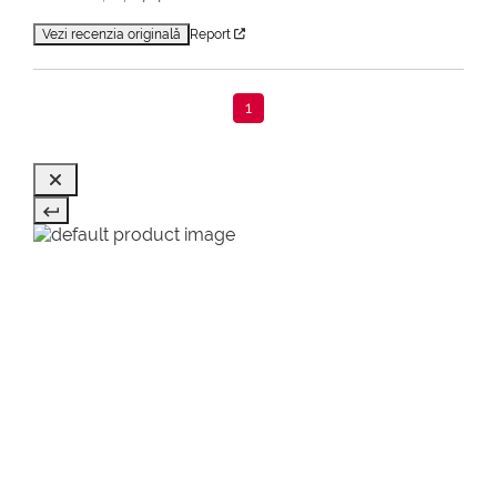
Vezi recenzia originală
Report
1
Home
Make Up
Ochi
Accesorii