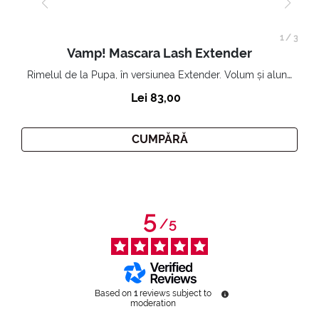
1
/
3
Vamp! Mascara Lash Extender
Rimelul de la Pupa, în versiunea Extender. Volum și alungire 3D. Gene amplificate și ridicate la infinit.
Lei 83,00
CUMPĂRĂ
5
/
5
Based on
1
reviews subject to
moderation