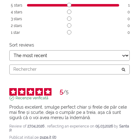
5
stars
1
4
stars
0
3
stars
0
2
stars
0
1
star
0
Sort reviews
5
/
5
Recenzie verificată
Produs excelent, smulge perfect chiar și firele de păr cele 
mai fine și scurte, deja o cumpăr pe a treia, așa că sunt 
sigură că o voi avea mereu la îndemână.
Review of
27.04.2026
, reflecting an experience on
05.03.2026
by
Santa
P.
Publicat inițial pe
pupa.it (it)