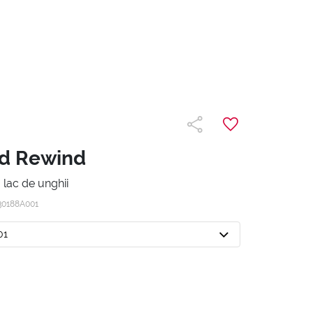
nd Rewind
 lac de unghii
30188A001
01