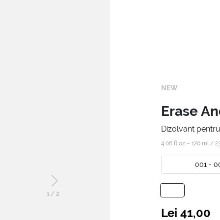
NEW
Erase A
Dizolvant pentru
4.06 fl oz – 120 ml /
2
001 - 0
1
/
2
Lei 41,00