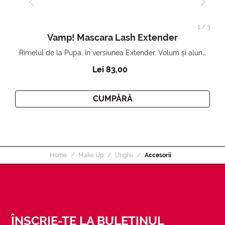
1
/
3
Vamp! Mascara Lash Extender
Rimelul de la Pupa, în versiunea Extender. Volum și alungire 3D. Gene amplificate și ridicate la infinit.
Lei 83,00
CUMPĂRĂ
Home
Make Up
Unghii
Accesorii
ÎNSCRIE-TE LA BULETINUL