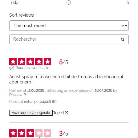
1
star
0
Sort reviews
5
/
5
Recenzie verificată
Acest spray miroase incredibil de frumos a bomboane, îl 
ador enorm
Review of
12.06.2026
, reflecting an experience on
26.05.2026
by
Priscilla P.
Publicat inițial pe
pupa.fr (fr)
Vezi recenzia originală
Report
3
/
5