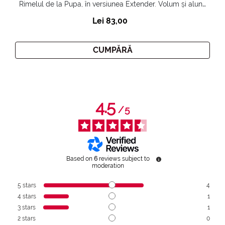
Rimelul de la Pupa, în versiunea Extender. Volum și alungire 3D. Gene amplificate și ridicate la infinit.
Lei 83,00
CUMPĂRĂ
4.5
/
5
Based on
6
reviews subject to
moderation
5
stars
4
4
stars
1
3
stars
1
2
stars
0