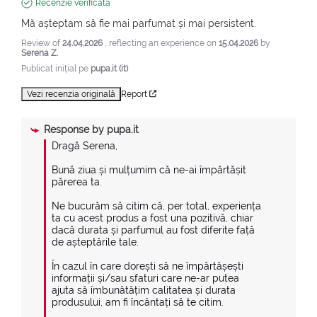
Recenzie verificată
Mă așteptam să fie mai parfumat și mai persistent.
Review of
24.04.2026
, reflecting an experience on
15.04.2026
by
Serena Z.
Publicat inițial pe
pupa.it (it)
Vezi recenzia originală
Report
Response by
pupa.it
Dragă Serena,

Bună ziua și mulțumim că ne-ai împărtășit 
părerea ta.

Ne bucurăm să citim că, per total, experiența 
ta cu acest produs a fost una pozitivă, chiar 
dacă durata și parfumul au fost diferite față 
de așteptările tale.

În cazul în care dorești să ne împărtășești 
informații și/sau sfaturi care ne-ar putea 
ajuta să îmbunătățim calitatea și durata 
produsului, am fi încântați să te citim.
