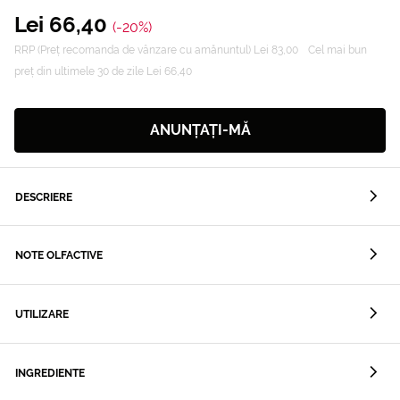
Lei 66,40
(-20%)
RRP (Preț recomanda de vânzare cu amănuntul) Lei 83,00
Cel mai bun
preț din ultimele 30 de zile Lei 66,40
ANUNȚAȚI-MĂ
DESCRIERE
NOTE OLFACTIVE
UTILIZARE
INGREDIENTE