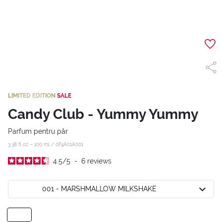
LIMITED EDITION
SALE
Candy Club - Yummy Yummy
Parfum pentru păr
3.38 fl oz – 100 ml /
0F4A01A001
4.5
/
5
-
6
reviews
001 - MARSHMALLOW MILKSHAKE