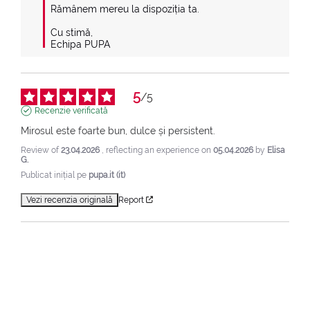
Rămânem mereu la dispoziția ta.

Cu stimă,

Echipa PUPA
5
/
5
Recenzie verificată
Mirosul este foarte bun, dulce și persistent.
Review of
23.04.2026
, reflecting an experience on
05.04.2026
by
Elisa
G.
Publicat inițial pe
pupa.it (it)
Vezi recenzia originală
Report
5
/
5
Recenzie verificată
Produs bun, parfum plăcut
Review of
19.03.2026
, reflecting an experience on
01.03.2026
by
Carolina A.