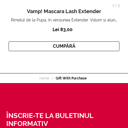
1
/
3
Vamp! Mascara Lash Extender
Rimelul de la Pupa, în versiunea Extender. Volum și alungire 3D. Gene amplificate și ridicate la infinit.
Lei 83,00
CUMPĂRĂ
Home
Gift With Purchase
ÎNSCRIE-TE LA BULETINUL
INFORMATIV