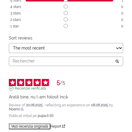
5
stars
1
4
stars
0
3
stars
0
2
stars
0
1
star
0
Sort reviews
5
/
5
Recenzie verificată
Arată bine, nu l-am folosit încă
Review of
20.08.2025
, reflecting an experience on
08.08.2025
by
Noemi G.
Publicat inițial pe
pupa.it (it)
Vezi recenzia originală
Report