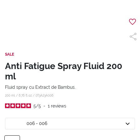
SALE
Anti Fatigue Spray Fluid 200
ml
Fluid spray cu Extract de Bambus.
200 ml / 6.76 fl oz /
0T3A23A006
5
/
5
-
1
reviews
006 - 006