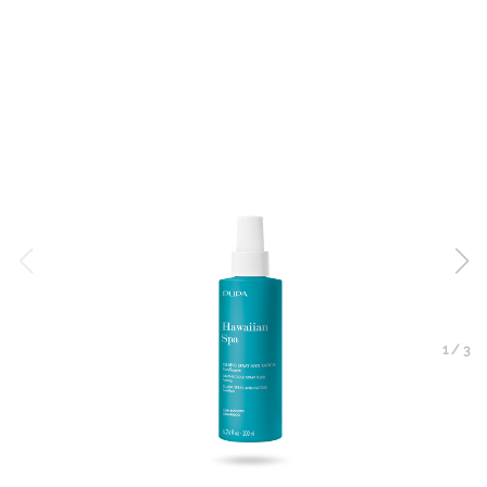
1
/
3