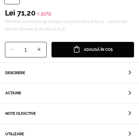
Lei 71,20
(-20%)
RRP (Preț recomanda de vânzare cu amănuntul) Lei 89,00
Cel mai bun
preț din ultimele 30 de zile Lei 71,20
1
ADAUGĂ ÎN COȘ
DESCRIERE
ACȚIUNE
NOTE OLFACTIVE
UTILIZARE