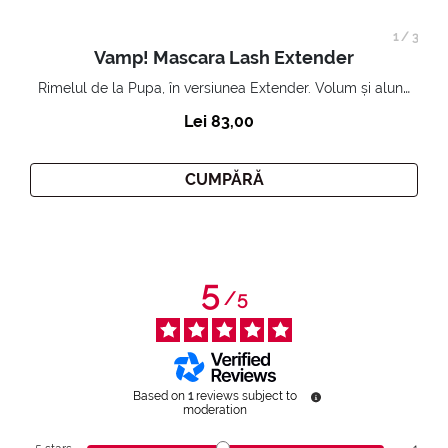
1
/
3
Vamp! Mascara Lash Extender
Rimelul de la Pupa, în versiunea Extender. Volum și alungire 3D. Gene amplificate și ridicate la infinit.
Lei 83,00
CUMPĂRĂ
5
/
5
Based on
1
reviews subject to
moderation