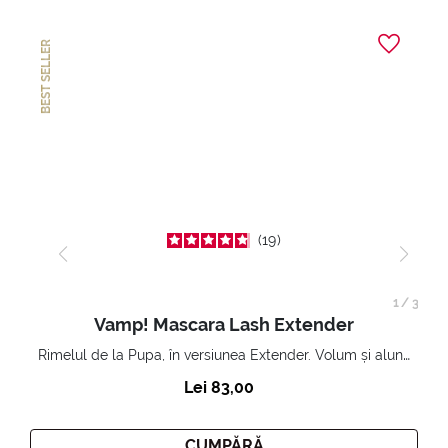
BEST SELLER
19
1
/
3
Vamp! Mascara Lash Extender
Rimelul de la Pupa, în versiunea Extender. Volum și alungire 3D. Gene amplificate și ridicate la infinit.
Lei 83,00
CUMPĂRĂ