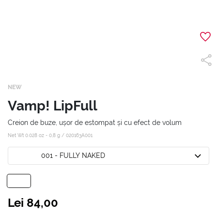
NEW
Vamp! LipFull
Creion de buze, ușor de estompat și cu efect de volum
Net Wt 0.028 oz - 0,8 g /
020163A001
001 - FULLY NAKED
Lei 84,00