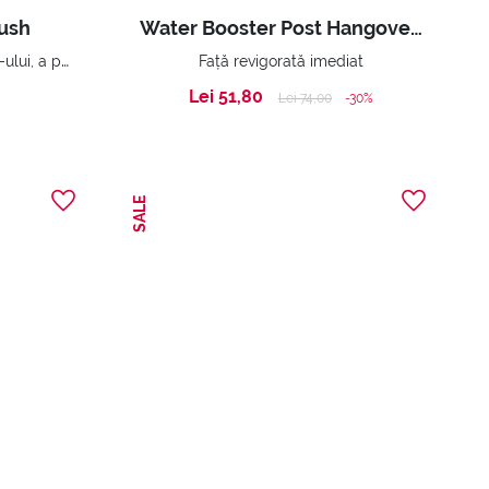
ush
Water Booster Post Hangover Stick
Ideală pentru aplicarea blush-ului, a pudrelor pulbere iluminatoare, a pudrelor normale și a fondurilor de ten pulbere.
Față revigorată imediat
Lei 51,80
Price reduced from
to
Lei 74,00
-30%
SALE