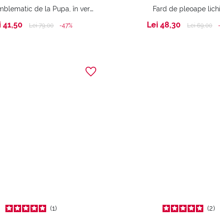
Rimelul emblematic de la Pupa, în versiunea Forever. Volum Fără Limite. Rezistență Imbatabilă. Gene perfecte, întotdeauna.
Fard de pleoape lich
i 41,50
Lei 48,30
Price reduced from
to
Price reduc
to
Lei 79,00
-47%
Lei 69,00
1
2