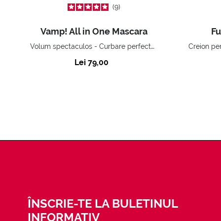
9
Vamp! All in One Mascara
Fu
Volum spectaculos - Curbare perfectă - Lungime inimitabilă. Cu tratament fortifiant.
Lei 79,00
ÎNSCRIE-TE LA BULETINUL
INFORMATIV