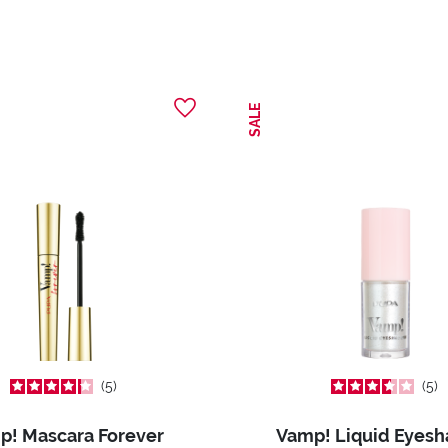
SALE
5
5
p! Mascara Forever
Vamp! Liquid Eyes