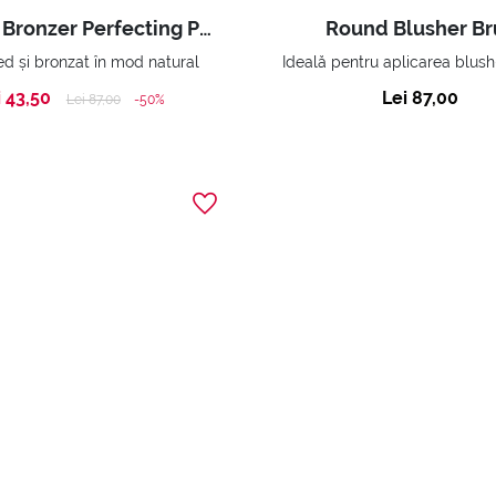
Perfect Bronzer Perfecting Powder
Round Blusher Br
ed și bronzat în mod natural
i 43,50
Lei 87,00
Price reduced from
to
Lei 87,00
-50%