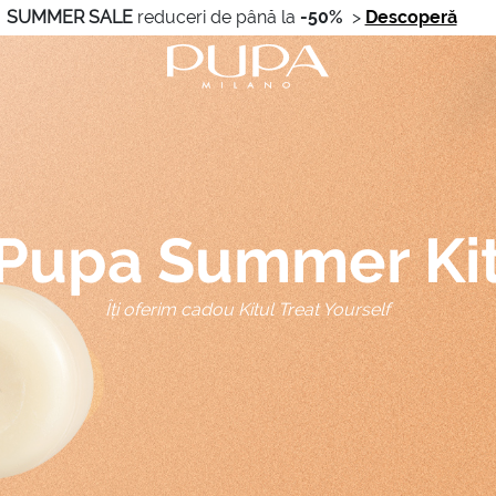
SUMMER SALE
reduceri de până la
-50%
>
Descoperă
Pupa Summer Ki
Îți oferim cadou Kitul Treat Yourself