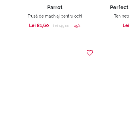
Parrot
Trusă de machiaj pentru ochi
Ten net
Lei 81,60
Le
Price reduced from
to
Lei 149,00
-45%