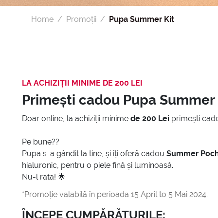
Home
Promoții
Pupa Summer Kit
LA ACHIZIȚII MINIME DE 200 LEI
Primești cadou Pupa Summer 
Doar online, la achiziții minime
de 200 Lei
primești cado
Pe bune??
Pupa s-a gândit la tine, și îți oferă cadou
Summer Poch
hialuronic, pentru o piele fină și luminoasă.
Nu-l rata! 🌟
*Promoție valabilă în perioada 15 April to 5 Mai 2024.
ÎNCEPE CUMPĂRĂTURILE: