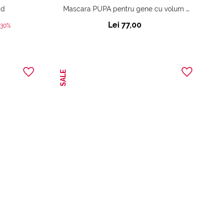
Mascara PUPA pentru gene cu volum extraordinar, separate și definite.
id
Lei 77,00
ed from
-30%
SALE