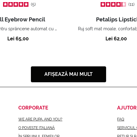
5
11
ll Eyebrow Pencil
Petalips Lipstic
Creion pentru sprâncene automat cu efect de umplere instantaneu.
Lei 65,00
Lei 62,00
AFIȘEAZĂ MAI MULT
CORPORATE
AJUTOR
WE ARE PUPA. AND YOU?
FAQ
O POVESTE ITALIANĂ
SERVICIUL 
ÎN SPRIJINUL FEMEILOR
RETUR ȘI 