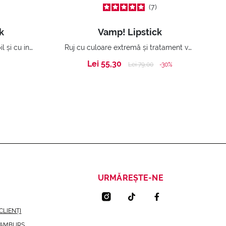
7
k
Vamp! Lipstick
Ruj soft mat moale, confortabil și cu intensitate flexibilă.
Ruj cu culoare extremă și tratament volumizant.
Lei 55,30
Price reduced from
to
Lei 79,00
-30%
URMĂREȘTE-NE
CLIENȚI
RAMBURS