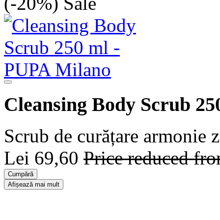
(-20%)
Sale
Cleansing Body Scrub 25
Scrub de curățare armonie z
Lei 69,60
Price reduced fr
Cumpără
Afișează mai mult