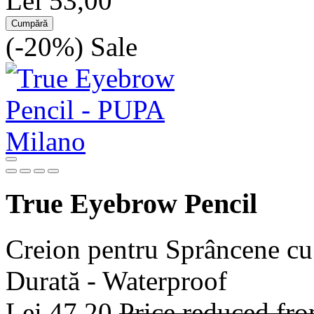
Lei 53,00
Cumpără
(-20%)
Sale
True Eyebrow Pencil
Creion pentru Sprâncene cu
Durată - Waterproof
Lei 47,20
Price reduced fr