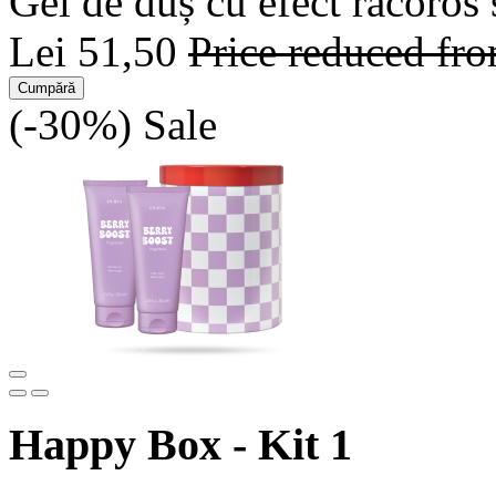
Gel de duș cu efect răcoros 
Lei 51,50
Price reduced fr
Cumpără
(-30%)
Sale
Happy Box - Kit 1