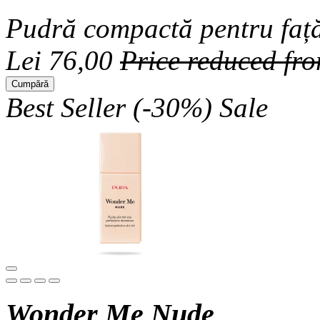
Pudră compactă pentru față
Lei 76,00
Price reduced fr
Cumpără
Best Seller
(-30%)
Sale
Wonder Me Nude