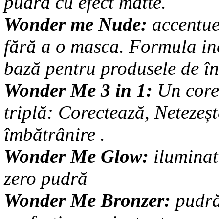
pudră cu efect matte.
Wonder me Nude:
accentue
fără a o masca. Formula in
bază pentru produsele de îngr
Wonder Me 3 in 1:
Un corec
triplă: Corectează, Netezeș
îmbătrânire .
Wonder Me Glow:
iluminat
zero pudră
Wonder Me Bronzer:
pudră