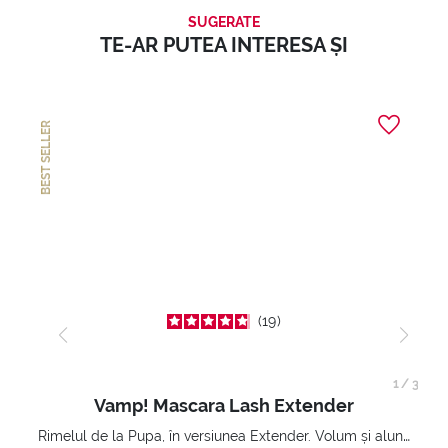
SUGERATE
TE-AR PUTEA INTERESA ȘI
BEST SELLER
19
1
/
3
Vamp! Mascara Lash Extender
Rimelul de la Pupa, în versiunea Extender. Volum și alungire 3D. Gene amplificate și ridicate la infinit.