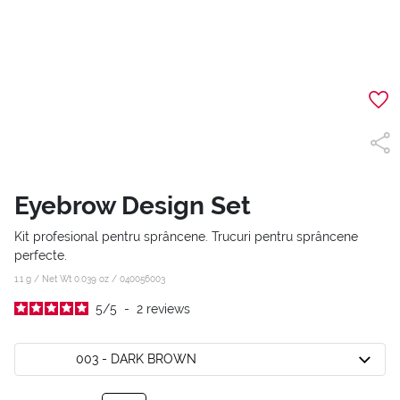
Eyebrow Design Set
Kit profesional pentru sprâncene. Trucuri pentru sprâncene
perfecte.
1.1 g / Net Wt 0.039 oz /
040056003
5
/
5
-
2
reviews
003 - DARK BROWN