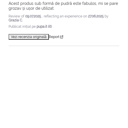
Acest produs sub formă de pudră este fabulos, mi se pare 
grozav și ușor de utilizat.
Review of
09.07.2025
, reflecting an experience on
27.06.2025
by
Grazia C.
Publicat inițial pe
pupa.it (it)
Vezi recenzia originală
Report
1