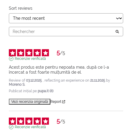
Sort reviews
5
/
5
Recenzie verificată
Acest produs este pentru nepoata mea, după ce l-a 
încercat a fost foarte mulțumită de el.
Review of
03.12.2025
, reflecting an experience on
21.11.2025
by
Moreno S.
Publicat inițial pe
pupa.it (it)
Vezi recenzia originală
Report
5
/
5
Recenzie verificată